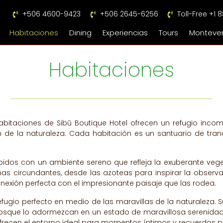
+506 4600-9423
+506 2645-6256
Toll-Free +1
Habitaciones
Dining
Experiencias
Tours
Monteve
Habitaciones
 habitaciones de Sibū Boutique Hotel ofrecen un refugio inc
 de la naturaleza. Cada habitación es un santuario de tranq
bidos con un ambiente sereno que refleja la exuberante vege
s circundantes, desde las azoteas para inspirar la observac
nexión perfecta con el impresionante paisaje que las rodea.
l refugio perfecto en medio de las maravillas de la naturale
osque lo adormezcan en un estado de maravillosa serenidad. 
ofrecen el entorno ideal para momentos íntimos y recuerdos p