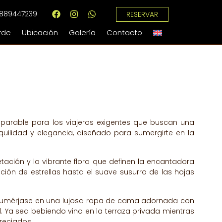
 8889447239
RESERVAR
rde
Ubicación
Galería
Contacto
omparable para los viajeros exigentes que buscan una
uilidad y elegancia, diseñado para sumergirte en la
tación y la vibrante flora que definen la encantadora
ión de estrellas hasta el suave susurro de las hojas
za. Sumérjase en una lujosa ropa de cama adornada con
Ya sea bebiendo vino en la terraza privada mientras
reciados.